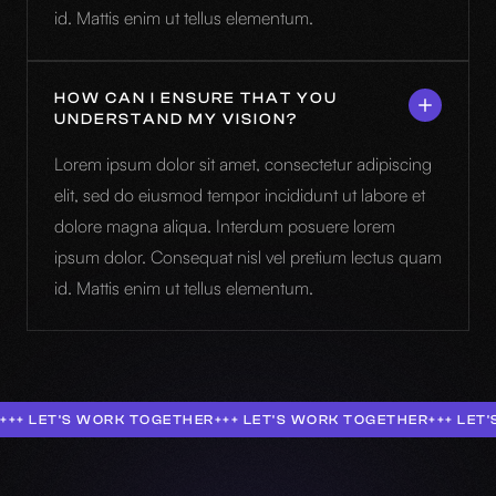
id. Mattis enim ut tellus elementum.
HOW CAN I ENSURE THAT YOU
UNDERSTAND MY VISION?
Lorem ipsum dolor sit amet, consectetur adipiscing
elit, sed do eiusmod tempor incididunt ut labore et
dolore magna aliqua. Interdum posuere lorem
ipsum dolor. Consequat nisl vel pretium lectus quam
id. Mattis enim ut tellus elementum.
+++ LET'S WORK TOGETHER
+++ LET'S WORK TOGETHER
+++ LET